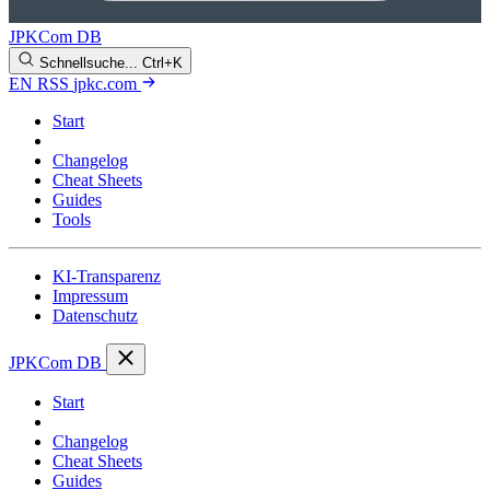
JPKCom DB
Schnellsuche...
Ctrl+K
EN
RSS
jpkc.com
Start
Blog
Changelog
Cheat Sheets
Guides
Tools
KI-Transparenz
Impressum
Datenschutz
JPKCom DB
Start
Blog
Changelog
Cheat Sheets
Guides