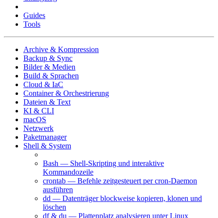
Cheat Sheets
Guides
Tools
Archive & Kompression
Backup & Sync
Bilder & Medien
Build & Sprachen
Cloud & IaC
Container & Orchestrierung
Dateien & Text
KI & CLI
macOS
Netzwerk
Paketmanager
Shell & System
at — Befehle zeitgesteuert einmalig ausführen
Bash — Shell-Skripting und interaktive
Kommandozeile
crontab — Befehle zeitgesteuert per cron-Daemon
ausführen
dd — Datenträger blockweise kopieren, klonen und
löschen
df & du — Plattenplatz analysieren unter Linux