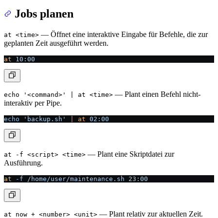
Jobs planen
— Öffnet eine interaktive Eingabe für Befehle, die zur
at <time>
geplanten Zeit ausgeführt werden.
at
 10:00
— Plant einen Befehl nicht-
echo '<command>' | at <time>
interaktiv per Pipe.
echo
 'backup.sh'
 |
 at
 02:00
— Plant eine Skriptdatei zur
at -f <script> <time>
Ausführung.
at
 -f
 /home/user/maintenance.sh
 23:00
— Plant relativ zur aktuellen Zeit.
at now + <number> <unit>