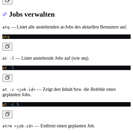
Jobs verwalten
— Listet alle anstehenden at-Jobs des aktuellen Benutzers auf.
atq
atq
— Listet anstehende Jobs auf (wie atq).
at -l
at
 -l
— Zeigt den Inhalt bzw. die Befehle eines
at -c <job-id>
geplanten Jobs.
at
 -c
 5
— Entfernt einen geplanten Job.
atrm <job-id>