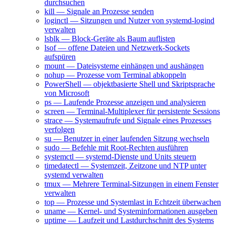
durchsuchen
kill — Signale an Prozesse senden
loginctl — Sitzungen und Nutzer von systemd-logind
verwalten
lsblk — Block-Geräte als Baum auflisten
lsof — offene Dateien und Netzwerk-Sockets
aufspüren
mount — Dateisysteme einhängen und aushängen
nohup — Prozesse vom Terminal abkoppeln
PowerShell — objektbasierte Shell und Skriptsprache
von Microsoft
ps — Laufende Prozesse anzeigen und analysieren
screen — Terminal-Multiplexer für persistente Sessions
strace — Systemaufrufe und Signale eines Prozesses
verfolgen
su — Benutzer in einer laufenden Sitzung wechseln
sudo — Befehle mit Root-Rechten ausführen
systemctl — systemd-Dienste und Units steuern
timedatectl — Systemzeit, Zeitzone und NTP unter
systemd verwalten
tmux — Mehrere Terminal-Sitzungen in einem Fenster
verwalten
top — Prozesse und Systemlast in Echtzeit überwachen
uname — Kernel- und Systeminformationen ausgeben
uptime — Laufzeit und Lastdurchschnitt des Systems