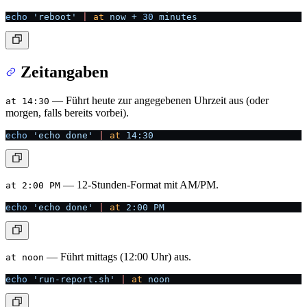
echo
 'reboot'
 |
 at
 now
 +
 30
 minutes
Zeitangaben
— Führt heute zur angegebenen Uhrzeit aus (oder
at 14:30
morgen, falls bereits vorbei).
echo
 'echo done'
 |
 at
 14:30
— 12-Stunden-Format mit AM/PM.
at 2:00 PM
echo
 'echo done'
 |
 at
 2:00
 PM
— Führt mittags (12:00 Uhr) aus.
at noon
echo
 'run-report.sh'
 |
 at
 noon