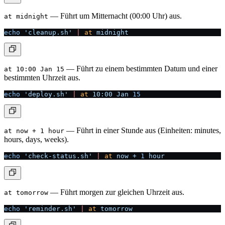
— Führt um Mitternacht (00:00 Uhr) aus.
at midnight
echo
 'cleanup.sh'
 |
 at
 midnight
— Führt zu einem bestimmten Datum und einer
at 10:00 Jan 15
bestimmten Uhrzeit aus.
echo
 'deploy.sh'
 |
 at
 10:00
 Jan
 15
— Führt in einer Stunde aus (Einheiten: minutes,
at now + 1 hour
hours, days, weeks).
echo
 'check-status.sh'
 |
 at
 now
 +
 1
 hour
— Führt morgen zur gleichen Uhrzeit aus.
at tomorrow
echo
 'reminder.sh'
 |
 at
 tomorrow