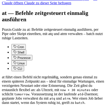
Claude öffnen
Claude zu dieser Seite befragen
at — Befehle zeitgesteuert einmalig
ausführen
Praxis-Guide zu at: Befehle zeitgesteuert einmalig ausführen, per
Pipe oder Skript einreihen, mit atq und atrm verwalten – batch nutzt
ruhige Lastzeiten.
Cron
Shell
Prozesse
Linux
CLI
at führt einen Befehl nicht regelmäßig, sondern genau einmal zu
einem späteren Zeitpunkt aus – ideal für einmalige Wartungen, einen
verzögerten Neustart oder eine Erinnerung. Die Zeit gibst du
erstaunlich flexibel an: als Uhrzeit, mit
oder
now + 30 minutes
schlicht
. Voraussetzung ist der laufende
-Daemon;
tomorrow
atd
geplante Jobs verwaltest du mit
und
. Wer einen Job lieber
atq
atrm
dann startet, wenn das System ruhig ist, greift zu
.
batch