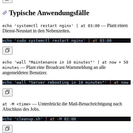
Typische Anwendungsfälle
— Plant einen
echo 'systemctl restart nginx' | at 03:00
Dienst-Neustart in den Nebenzeiten.
echo
 'sudo systemctl restart nginx'
 |
 at
 03:00
echo 'wall "Maintenance in 10 minutes"' | at now + 50
— Plant eine Broadcast-Warnmeldung an alle
minutes
angemeldeten Benutzer.
echo
 'wall "Server rebooting in 10 minutes"'
 |
 at
 now
 +
— Unterdrückt die Mail-Benachrichtigung nach
at -M <time>
Abschluss des Jobs.
echo
 'cleanup.sh'
 |
 at
 -M
 02:00