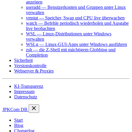
anzeigen
useradd — Benutzerkonten und Gruppen unter Linux
verwalten
vmstat — Speicher, Swap und CPU live überwachen
watch — Befehle periodisch wiederholen und Ausgabe
live beobachten
WSL — Linux-Distributionen unter Windows
verwalten
WSLg — Linux-GUI-Apps unter Windows ausführen
zsh — die Z-Shell mit mächtigem Globbing und
Completion
Sicherheit
Versionskontrolle
Webserver & Proxies
KI-Transparenz
Impressum
Datenschutz
JPKCom DB
Start
Blog
Changelog