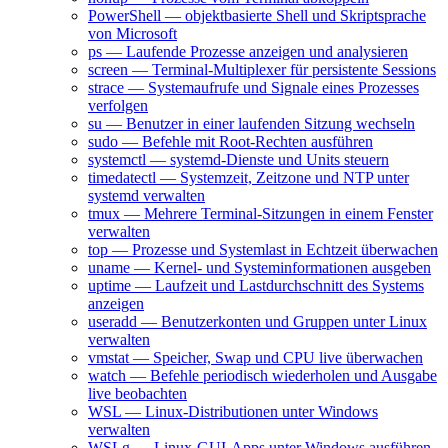
PowerShell — objektbasierte Shell und Skriptsprache
von Microsoft
ps — Laufende Prozesse anzeigen und analysieren
screen — Terminal-Multiplexer für persistente Sessions
strace — Systemaufrufe und Signale eines Prozesses
verfolgen
su — Benutzer in einer laufenden Sitzung wechseln
sudo — Befehle mit Root-Rechten ausführen
systemctl — systemd-Dienste und Units steuern
timedatectl — Systemzeit, Zeitzone und NTP unter
systemd verwalten
tmux — Mehrere Terminal-Sitzungen in einem Fenster
verwalten
top — Prozesse und Systemlast in Echtzeit überwachen
uname — Kernel- und Systeminformationen ausgeben
uptime — Laufzeit und Lastdurchschnitt des Systems
anzeigen
useradd — Benutzerkonten und Gruppen unter Linux
verwalten
vmstat — Speicher, Swap und CPU live überwachen
watch — Befehle periodisch wiederholen und Ausgabe
live beobachten
WSL — Linux-Distributionen unter Windows
verwalten
WSLg — Linux-GUI-Apps unter Windows ausführen