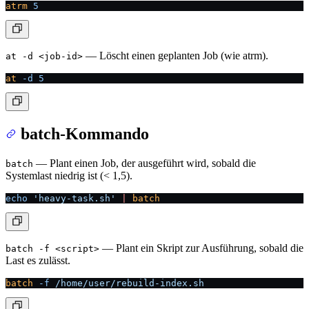
atrm
 5
— Löscht einen geplanten Job (wie atrm).
at -d <job-id>
at
 -d
 5
batch-Kommando
— Plant einen Job, der ausgeführt wird, sobald die
batch
Systemlast niedrig ist (< 1,5).
echo
 'heavy-task.sh'
 |
 batch
— Plant ein Skript zur Ausführung, sobald die
batch -f <script>
Last es zulässt.
batch
 -f
 /home/user/rebuild-index.sh