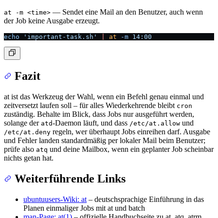
— Sendet eine Mail an den Benutzer, auch wenn
at -m <time>
der Job keine Ausgabe erzeugt.
echo
 'important-task.sh'
 |
 at
 -m
 14:00
Fazit
at ist das Werkzeug der Wahl, wenn ein Befehl genau einmal und
zeitversetzt laufen soll – für alles Wiederkehrende bleibt
cron
zuständig. Behalte im Blick, dass Jobs nur ausgeführt werden,
solange der
-Daemon läuft, und dass
und
atd
/etc/at.allow
regeln, wer überhaupt Jobs einreihen darf. Ausgabe
/etc/at.deny
und Fehler landen standardmäßig per lokaler Mail beim Benutzer;
prüfe also
und deine Mailbox, wenn ein geplanter Job scheinbar
atq
nichts getan hat.
Weiterführende Links
ubuntuusers-Wiki: at
– deutschsprachige Einführung in das
Planen einmaliger Jobs mit at und batch
man-Page: at(1)
– offizielle Handbuchseite zu at, atq, atrm