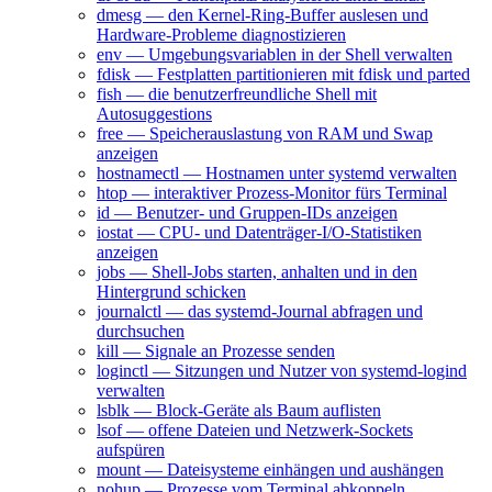
dmesg — den Kernel-Ring-Buffer auslesen und
Hardware-Probleme diagnostizieren
env — Umgebungsvariablen in der Shell verwalten
fdisk — Festplatten partitionieren mit fdisk und parted
fish — die benutzerfreundliche Shell mit
Autosuggestions
free — Speicherauslastung von RAM und Swap
anzeigen
hostnamectl — Hostnamen unter systemd verwalten
htop — interaktiver Prozess-Monitor fürs Terminal
id — Benutzer- und Gruppen-IDs anzeigen
iostat — CPU- und Datenträger-I/O-Statistiken
anzeigen
jobs — Shell-Jobs starten, anhalten und in den
Hintergrund schicken
journalctl — das systemd-Journal abfragen und
durchsuchen
kill — Signale an Prozesse senden
loginctl — Sitzungen und Nutzer von systemd-logind
verwalten
lsblk — Block-Geräte als Baum auflisten
lsof — offene Dateien und Netzwerk-Sockets
aufspüren
mount — Dateisysteme einhängen und aushängen
nohup — Prozesse vom Terminal abkoppeln