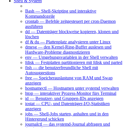
Shell & System
at — Befehle zeitgesteuert einmalig ausführen
Bash — Shell-Skripting und interaktive
Kommandozeile
crontab — Befehle zeitgesteuert per cron-Daemon
ausführen
dd — Datenträger blockweise kopieren, klonen und
löschen
df & du — Plattenplatz analysieren unter Linux
dmesg — den Kernel-Ring-Buffer auslesen und
Hardware-Probleme diagnostizieren
env — Umgebungsvariablen in der Shell verwalten
fdisk — Festplatten partitionieren mit fdisk und parted
fish — die benutzerfreundliche Shell mit
Autosuggestions
free — Speicherauslastung von RAM und Swap
anzeigen
hostnamectl — Hostnamen unter systemd verwalten
htop — interaktiver Prozess-Monitor fürs Terminal
id — Benutzer- und Gruppen-IDs anzeigen
iostat — CPU- und Datenträger-I/O-Statistiken
anzeigen
jobs — Shell-Jobs starten, anhalten und in den
Hintergrund schicken
journalctl — das systemd-Journal abfragen und