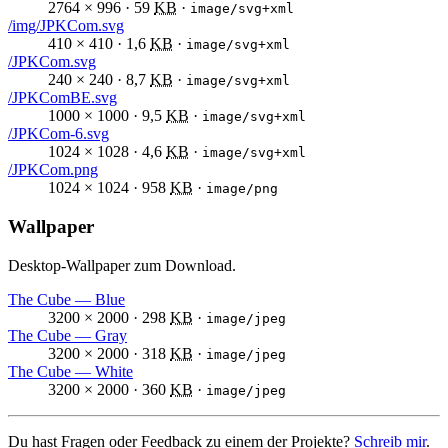
2764 × 996 · 59
KB
·
image/svg+xml
/img/JPKCom.svg
410 × 410 · 1,6
KB
·
image/svg+xml
/JPKCom.svg
240 × 240 · 8,7
KB
·
image/svg+xml
/JPKComBE.svg
1000 × 1000 · 9,5
KB
·
image/svg+xml
/JPKCom-6.svg
1024 × 1028 · 4,6
KB
·
image/svg+xml
/JPKCom.png
1024 × 1024 · 958
KB
·
image/png
Wallpaper
Desktop-Wallpaper
zum Download.
The Cube — Blue
3200 × 2000 · 298
KB
·
image/jpeg
The Cube — Gray
3200 × 2000 · 318
KB
·
image/jpeg
The Cube — White
3200 × 2000 · 360
KB
·
image/jpeg
Du hast Fragen oder Feedback zu einem der Projekte?
Schreib mir
.