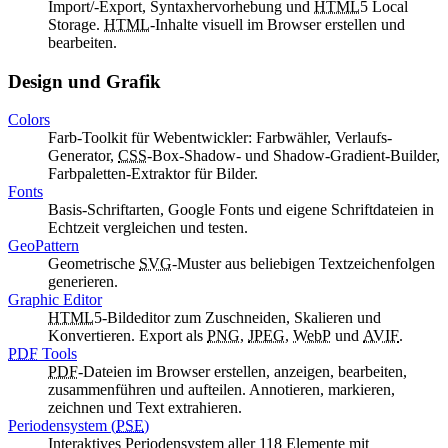
Import/-Export, Syntaxhervorhebung und
HTML
5
Local
Storage
.
HTML
-Inhalte visuell im Browser erstellen und
bearbeiten.
Design und Grafik
Colors
Farb-Toolkit für Webentwickler: Farbwähler, Verlaufs-
Generator,
CSS
-Box-Shadow- und Shadow-Gradient-Builder,
Farbpaletten-Extraktor für Bilder.
Fonts
Basis-Schriftarten,
Google Fonts
und eigene Schriftdateien in
Echtzeit vergleichen und testen.
GeoPattern
Geometrische
SVG
-Muster aus beliebigen Textzeichenfolgen
generieren.
Graphic Editor
HTML
5-Bildeditor zum Zuschneiden, Skalieren und
Konvertieren. Export als
PNG
,
JPEG
,
WebP
und
AVIF
.
PDF
Tools
PDF
-Dateien im Browser erstellen, anzeigen, bearbeiten,
zusammenführen und aufteilen. Annotieren, markieren,
zeichnen und Text extrahieren.
Periodensystem (
PSE
)
Interaktives Periodensystem aller 118 Elemente mit