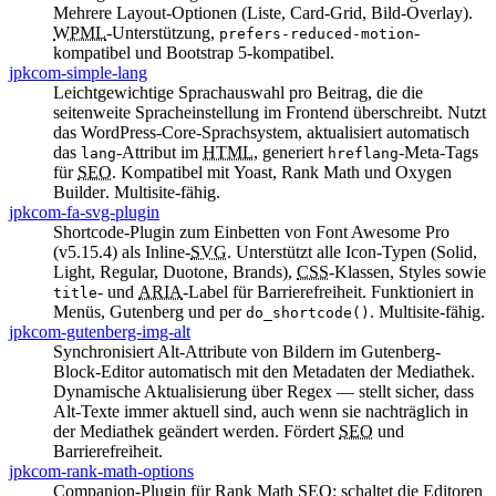
Mehrere Layout-Optionen (Liste, Card-Grid, Bild-Overlay).
WPML
-Unterstützung,
-
prefers-reduced-motion
kompatibel und
Bootstrap
5-kompatibel.
jpkcom-simple-lang
Leichtgewichtige Sprachauswahl pro Beitrag, die die
seitenweite Spracheinstellung im Frontend überschreibt. Nutzt
das
WordPress
-Core-Sprachsystem, aktualisiert automatisch
das
-Attribut im
HTML
, generiert
-Meta-Tags
lang
hreflang
für
SEO
. Kompatibel mit
Yoast
,
Rank Math
und
Oxygen
Builder
. Multisite-fähig.
jpkcom-fa-svg-plugin
Shortcode
-Plugin zum Einbetten von
Font Awesome
Pro
(v5.15.4) als Inline-
SVG
. Unterstützt alle Icon-Typen (
Solid,
Light, Regular, Duotone, Brands
),
CSS
-Klassen, Styles sowie
- und
ARIA
-Label für Barrierefreiheit. Funktioniert in
title
Menüs,
Gutenberg
und per
. Multisite-fähig.
do_shortcode()
jpkcom-gutenberg-img-alt
Synchronisiert Alt-Attribute von Bildern im
Gutenberg
-
Block-Editor automatisch mit den Metadaten der Mediathek.
Dynamische Aktualisierung über Regex — stellt sicher, dass
Alt-Texte immer aktuell sind, auch wenn sie nachträglich in
der Mediathek geändert werden. Fördert
SEO
und
Barrierefreiheit.
jpkcom-rank-math-options
Companion-Plugin für
Rank Math
SEO
: schaltet die Editoren