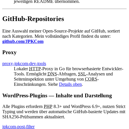
jeweiligen
README
übernommen.
GitHub-Repositories
Eine Auswahl meiner Open-Source-Projekte auf GitHub, sortiert
nach Kategorien. Mein vollständiges Profil findest du unter:
github.com/JPKCom
Proxy
proxy-jpkcom-dev-tools
Lokaler
HTTP
-Proxy in Go für browserbasierte Entwickler-
Tools. Ermöglicht
DNS
-Abfragen,
SSL
-Analysen und
Seiteninspektion unter Umgehung von
CORS
-
Einschränkungen. Siehe
Details oben
.
WordPress
-Plugins — Inhalte und Darstellung
Alle Plugins erfordern
PHP
8.3+ und
WordPress
6.9+, nutzen
Strict
Typing
und werden über automatische GitHub-basierte Updates mit
SHA256-Prüfsummen aktualisiert.
jpkcom-post-filter