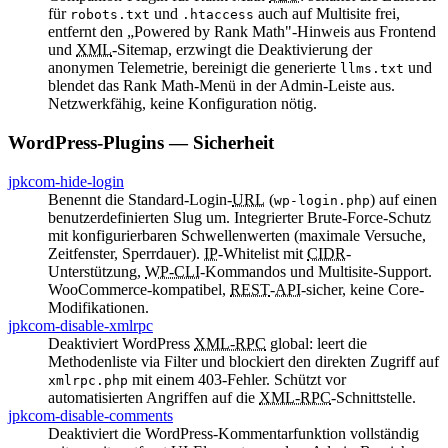
für
und
auch auf Multisite frei,
robots.txt
.htaccess
entfernt den „Powered by
Rank Math
"-Hinweis aus Frontend
und
XML
-Sitemap, erzwingt die Deaktivierung der
anonymen Telemetrie, bereinigt die generierte
und
llms.txt
blendet das
Rank Math
-Menü in der Admin-Leiste aus.
Netzwerkfähig, keine Konfiguration nötig.
WordPress
-Plugins — Sicherheit
jpkcom-hide-login
Benennt die Standard-Login-
URL
(
) auf einen
wp-login.php
benutzerdefinierten Slug um. Integrierter
Brute-Force
-Schutz
mit konfigurierbaren Schwellenwerten (maximale Versuche,
Zeitfenster, Sperrdauer).
IP
-Whitelist mit
CIDR
-
Unterstützung,
WP-CLI
-Kommandos und Multisite-Support.
WooCommerce
-kompatibel,
REST
-
API
-sicher, keine Core-
Modifikationen.
jpkcom-disable-xmlrpc
Deaktiviert
WordPress
XML-RPC
global: leert die
Methodenliste via Filter und blockiert den direkten Zugriff auf
mit einem 403-Fehler. Schützt vor
xmlrpc.php
automatisierten Angriffen auf die
XML-RPC
-Schnittstelle.
jpkcom-disable-comments
Deaktiviert die
WordPress
-Kommentarfunktion vollständig