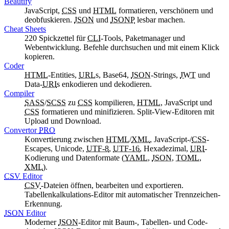
Beautify
JavaScript,
CSS
und
HTML
formatieren, verschönern und
deobfuskieren.
JSON
und
JSONP
lesbar machen.
Cheat Sheets
220 Spickzettel für
CLI
-Tools, Paketmanager und
Webentwicklung. Befehle durchsuchen und mit einem Klick
kopieren.
Coder
HTML
-Entities,
URL
s, Base64,
JSON
-Strings,
JWT
und
Data-
URI
s enkodieren und dekodieren.
Compiler
SASS
/
SCSS
zu
CSS
kompilieren,
HTML
, JavaScript und
CSS
formatieren und minifizieren. Split-View-Editoren mit
Upload und Download.
Convertor
PRO
Konvertierung zwischen
HTML
/
XML
, JavaScript-/
CSS
-
Escapes, Unicode,
UTF-8
,
UTF-16
, Hexadezimal,
URI
-
Kodierung und Datenformate (
YAML
,
JSON
,
TOML
,
XML
).
CSV
Editor
CSV
-Dateien öffnen, bearbeiten und exportieren.
Tabellenkalkulations-Editor mit automatischer Trennzeichen-
Erkennung.
JSON
Editor
Moderner
JSON
-Editor mit Baum-, Tabellen- und Code-