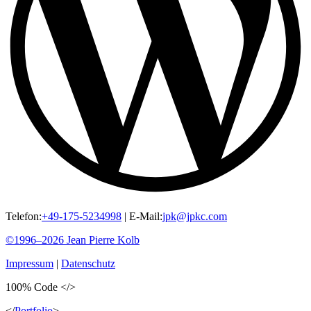
Telefon:
+49-175-5234998
|
E-Mail:
jpk@jpkc.com
©1996–2026
Jean Pierre
Kolb
Impressum
|
Datenschutz
100%
Code
</>
</
Portfolio
>