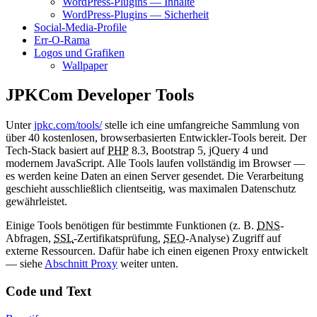
WordPress
-Plugins — Inhalte
WordPress
-Plugins — Sicherheit
Social-Media-Profile
Err-O-Rama
Logos und Grafiken
Wallpaper
JPKCom
Developer Tools
Unter
jpkc.com/tools/
stelle ich eine umfangreiche Sammlung von
über 40 kostenlosen, browserbasierten Entwickler-Tools bereit. Der
Tech-Stack basiert auf
PHP
8.3,
Bootstrap
5,
jQuery
4 und
modernem JavaScript. Alle Tools laufen vollständig im Browser —
es werden keine Daten an einen Server gesendet. Die Verarbeitung
geschieht ausschließlich clientseitig, was maximalen Datenschutz
gewährleistet.
Einige Tools benötigen für bestimmte Funktionen (z. B.
DNS
-
Abfragen,
SSL
-Zertifikatsprüfung,
SEO
-Analyse) Zugriff auf
externe Ressourcen. Dafür habe ich einen eigenen
Proxy
entwickelt
— siehe
Abschnitt
Proxy
weiter unten.
Code
und Text