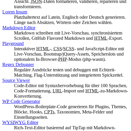
Ansicht.
JSON
-Daten formatieren, validieren, reparieren und
transformieren.
Lorem Ipsum
Platzhaltertext auf Latein, Englisch oder Deutsch generieren.
Länge nach Absätzen, Wörtern oder Zeichen wählen.
Markdown Editor
Markdown
schreiben mit Live-Vorschau, synchronisiertem
Scrollen,
GitHub Flavored Markdown
und
HTML
-Export.
Playground
Interaktiver
HTML
-,
CSS
/
SCSS
- und JavaScript-Editor mit
Live-Vorschau,
Bootstrap
/
jQuery
-Assets, Speicherslots und
optionalem In-Browser-
PHP
-Modus (
php-wasm
).
Regex Debugger
Reguläre Ausdrücke testen und debuggen mit Echtzeit-
Matching, Flag-Unterstützung und integriertem Spickzettel.
Source Viewer
Code-Editor mit Syntaxhervorhebung für über 100 Sprachen,
Code-Formatierung,
URL
-Import und
HTML
-zu-
Markdown
-
Konvertierung.
WP
Code Generator
WordPress
-Boilerplate-Code generieren für Plugins, Themes,
Blöcke, Hooks,
CPTs
, Taxonomien, Meta-Felder und
Einstellungsseiten.
WYSIWYG
Editor
Rich-Text-Editor basierend auf
TipTap
mit
Markdown
-