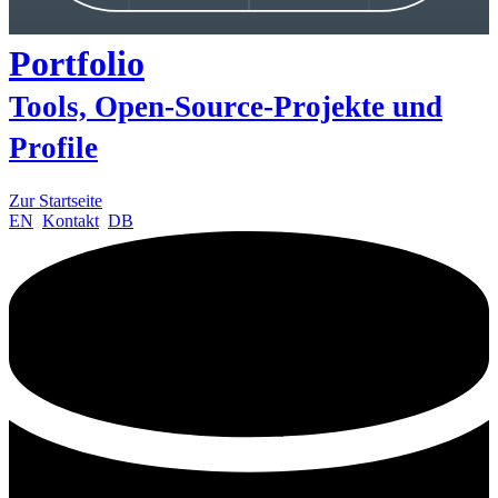
Portfolio
Tools, Open-Source-Projekte und
Profile
Zur Startseite
EN
Kontakt
DB