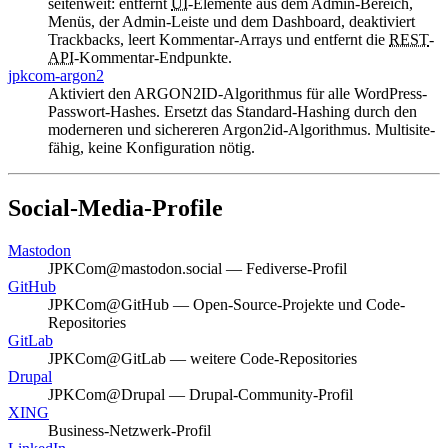
seitenweit: entfernt
UI
-Elemente aus dem Admin-Bereich,
Menüs, der Admin-Leiste und dem Dashboard, deaktiviert
Trackbacks
, leert Kommentar-Arrays und entfernt die
REST
-
API
-Kommentar-Endpunkte.
jpkcom-argon2
Aktiviert den ARGON2ID-Algorithmus für alle
WordPress
-
Passwort-Hashes. Ersetzt das Standard-Hashing durch den
moderneren und sichereren Argon2id-Algorithmus. Multisite-
fähig, keine Konfiguration nötig.
Social-Media-Profile
Mastodon
JPKCom@mastodon.social — Fediverse-Profil
GitHub
JPKCom@GitHub — Open-Source-Projekte und Code-
Repositories
GitLab
JPKCom@GitLab — weitere Code-Repositories
Drupal
JPKCom@Drupal — Drupal-Community-Profil
XING
Business-Netzwerk-Profil