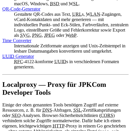
macOS, Windows,
BSD
und
WSL
.
QR-Code-Generator
Gestaltete QR-Codes aus Text,
URL
s,
WLAN
-Zugängen,
vCard
-Kontaktdaten und mehr generieren — mit
individuellen Punkt- und Eck-Stilen, Farbverläufen, zentralem
Logo, einstellbarer Größe und Fehlerkorrektur sowie Export
als
SVG
,
PNG
,
JPEG
oder
WebP
.
Time Converter
Internationale Zeitformate anzeigen und Unix-Zeitstempel in
lesbare Datumsangaben konvertieren und umgekehrt.
UUID
Generator
RFC
-4122-konforme
UUID
s in verschiedenen Formaten
generieren.
Localproxy
—
Proxy
für
JPKCom
Developer Tools
Einige der oben genannten Tools benötigen Zugriff auf externe
Ressourcen, z. B. für
DNS
-Abfragen,
SSL
-Zertifikatsprüfungen
oder
SEO
-Analysen. Browser-Sicherheitsrichtlinien (
CORS
)
verhindern solche Zugriffe normalerweise. Dafür habe ich einen
eigenen, leichtgewichtigen
HTTP
-Proxy in reinem Go geschrieben