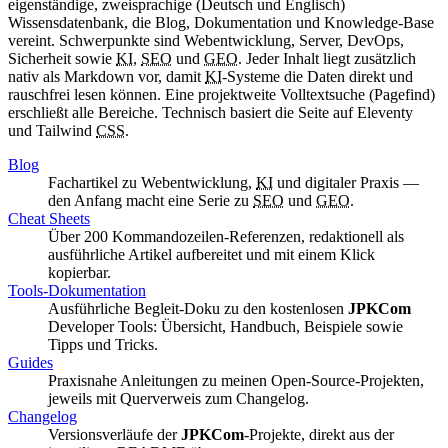
eigenständige, zweisprachige (Deutsch und Englisch)
Wissensdatenbank, die Blog, Dokumentation und Knowledge-Base
vereint. Schwerpunkte sind Webentwicklung, Server,
DevOps
,
Sicherheit sowie
KI
,
SEO
und
GEO
. Jeder Inhalt liegt zusätzlich
nativ als
Markdown
vor, damit
KI
-Systeme die Daten direkt und
rauschfrei lesen können. Eine projektweite Volltextsuche (
Pagefind
)
erschließt alle Bereiche. Technisch basiert die Seite auf
Eleventy
und
Tailwind
CSS
.
Blog
Fachartikel zu Webentwicklung,
KI
und digitaler Praxis —
den Anfang macht eine Serie zu
SEO
und
GEO
.
Cheat Sheets
Über 200 Kommandozeilen-Referenzen, redaktionell als
ausführliche Artikel aufbereitet und mit einem Klick
kopierbar.
Tools
-Dokumentation
Ausführliche Begleit-Doku zu den kostenlosen
JPKCom
Developer Tools
: Übersicht, Handbuch, Beispiele sowie
Tipps und Tricks.
Guides
Praxisnahe Anleitungen zu meinen
Open-Source
-Projekten,
jeweils mit Querverweis zum Changelog.
Changelog
Versionsverläufe der
JPKCom
-Projekte, direkt aus der