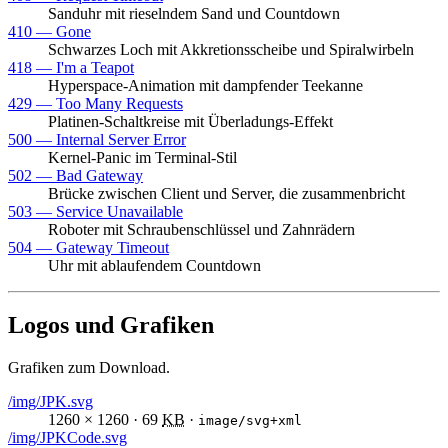
Sanduhr mit rieselndem Sand und Countdown
410 —
Gone
Schwarzes Loch mit Akkretionsscheibe und Spiralwirbeln
418 —
I'm a Teapot
Hyperspace-Animation mit dampfender Teekanne
429 —
Too Many Requests
Platinen-Schaltkreise mit Überladungs-Effekt
500 —
Internal Server Error
Kernel-Panic im Terminal-Stil
502 —
Bad Gateway
Brücke zwischen Client und Server, die zusammenbricht
503 —
Service Unavailable
Roboter mit Schraubenschlüssel und Zahnrädern
504 —
Gateway Timeout
Uhr mit ablaufendem Countdown
Logos und Grafiken
Grafiken zum Download.
/img/JPK.svg
1260 × 1260 · 69
KB
·
image/svg+xml
/img/JPKCode.svg