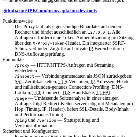
— ohne externe Abhängigkeiten, als einzelne Datei (
):
main.go
github.com/JPKCom/proxy-jpkcom-dev-tools
Funktionsweise
Der
Proxy
läuft als eigenständige Binärdatei auf deinem
Rechner und bindet ausschließlich an
. Alle
127.0.0.1
Anfragen erfordern eine Token-Authentifizierung pro Sitzung
über den
-Header. Ein integrierter
SSRF
-
X-Proxy-Token
Schutz verhindert Zugriffe auf private
IP
-Bereiche durch
DNS
-Auflösungsprüfung.
Endpunkte
—
HTTP
/
HTTPS
-Anfragen mit Streaming
/proxy
weiterleiten
— Verbindungsmetadaten als
JSON
zurückgeben:
/inspect
SSL
-Zertifikatsketten,
TLS
-Versionen,
IP
-Adressen, Header
und millisekunden-genaues Connection-Profiling (
DNS
-
Lookup,
TCP
-Connect,
TLS
-Handshake,
TTFB
)
— Umfassende Seitenanalyse in einer einzigen
/page
Anfrage: folgt Redirect-Ketten serverseitig mit Metadaten pro
Hop (Timing,
IP
, Header), liefert
SSL
-Details, Body-Inhalt
und Performance-Timing
und
— Statusprüfung und
/ping
/version
Versionsinformation
Sicherheit und Konfiguration
Konfigurierbarer Origin-Filter für den Produktionseinsatz,