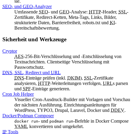
sie.
SEO
- und
GEO
-Analyzer
Umfassende
SEO
- und
GEO
-Analyse:
HTTP
-Header,
SSL
-
Zertifikate, Redirect-Ketten, Meta-Tags, Links, Bilder,
strukturierte Daten, Barrierefreiheit, robots.txt und
KI
-
Bereitschaftsbewertung.
Sicherheit und Werkzeuge
Cryptor
AES
-256-Bit-Verschlüsselung und -Entschlüsselung von
Textnachrichten. Clientseitige Verschlüsselung mit
Passwortschutz.
DNS
,
SSL
,
Redirect
und
URL
DNS
-Einträge prüfen (inkl.
DKIM
),
SSL
-Zertifikate
analysieren,
HTTP
-Weiterleitungen verfolgen,
URL
s parsen
und
SPF
-Einträge generieren.
Cron Job Helper
Visueller
Cron
-Ausdruck-Builder mit Vorlagen und Vorschau
der nächsten Ausführung. Einrichtungsanleitungen für
WordPress
, TYPO3, Drupal, Laravel,
Docker
und
DDEV
.
Docker
/
Podman Composer
- und
-Befehle in
Docker Compose
docker run
podman run
YAML
konvertieren und umgekehrt.
IP
Tools