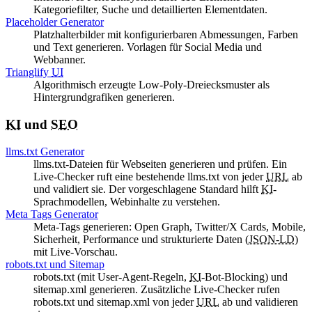
Kategoriefilter, Suche und detaillierten Elementdaten.
Placeholder Generator
Platzhalterbilder mit konfigurierbaren Abmessungen, Farben
und Text generieren. Vorlagen für Social Media und
Webbanner.
Trianglify
UI
Algorithmisch erzeugte
Low-Poly
-Dreiecksmuster als
Hintergrundgrafiken generieren.
KI
und
SEO
llms.txt
Generator
llms.txt-Dateien für Webseiten generieren und prüfen. Ein
Live-Checker ruft eine bestehende llms.txt von jeder
URL
ab
und validiert sie. Der vorgeschlagene Standard hilft
KI
-
Sprachmodellen, Webinhalte zu verstehen.
Meta Tags Generator
Meta-Tags generieren:
Open Graph
,
Twitter/X Cards
, Mobile,
Sicherheit, Performance und strukturierte Daten (
JSON-LD
)
mit Live-Vorschau.
robots.txt und
Sitemap
robots.txt (mit
User-Agent
-Regeln,
KI
-Bot-Blocking) und
sitemap.xml generieren. Zusätzliche Live-Checker rufen
robots.txt und sitemap.xml von jeder
URL
ab und validieren