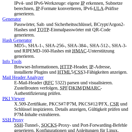
IPv4- und IPv6-Werkzeuge: eigene
IP
erkennen, Subnetze
berechnen,
IP
-Formate konvertieren, IPv6-
ULA
-Präfixe
generieren.
Generator
Passwörter, Salt- und Sicherheitsschlüssel,
BCrypt
/
Argon2
-
Hashes und
TOTP
-Einmalpasswörter mit QR-Code
generieren.
Hash Generator
MD5-, SHA-1-, SHA-256-, SHA-384-, SHA-512-, SHA-3-
und RIPEMD-160-Hashes mit
HMAC
-Unterstützung
generieren.
Info Tools
Browser-Informationen,
HTTP
-Header,
IP
-Adresse,
installierte Plugins und
HTML
5/
CSS
3-Fähigkeiten anzeigen.
Mail Header Analyzer
E-Mail-Header (
RFC
5322) parsen und visualisieren.
Zustellrouten verfolgen,
SPF
/
DKIM
/
DMARC
-
Authentifizierung prüfen.
PKI
Viewer
X.509-Zertifikate, PKCS#7/P7M, PKCS#12/PFX,
CSR
und
Schlüssel inspizieren. Details anzeigen, Gültigkeit prüfen und
P7M-Inhalte extrahieren.
SSH
Proxy
SSH
-Tunnel-,
SOCKS
-Proxy- und Port-Forwarding-Befehle
generieren. Konfigurationen und Anleitungen für Linux,