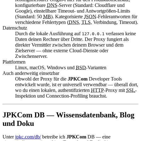
konfigurierbare
DNS
-Server (Standard: Cloudflare und
Google), einstellbare Timeout- und Antwortgrößen-Limits
(Standard: 50
MB
). Kategorisierte
JSON
-Fehlerantworten für
verschiedene Fehlertypen (
DNS
,
TLS
, Verbindung, Timeout).
Datenschutz
Durch die lokale Ausführung auf
verlassen keine
127.0.0.1
Daten deinen Rechner über Dritte. Der
Proxy
fungiert als
direkter Vermittler zwischen deinem Browser und dem
Zielserver — ohne externe Cloud-Dienste oder
Zwischenserver.
Plattformen
Linux, macOS, Windows und
BSD
-Varianten
Auch anderweitig einsetzbar
Obwohl der
Proxy
für die
JPKCom
Developer Tools
entwickelt wurde, ist er universell verwendbar — überall dort,
wo du einen lokalen, authentifizierten
HTTP
-Proxy mit
SSL
-
Inspektion und Connection-Profiling brauchst.
JPKCom
DB — Wissensdatenbank, Blog
und Doku
Unter
jpkc.com/db/
betreibe ich
JPKCom
DB — eine