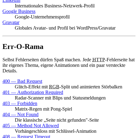
LinkedIn
Internationales Business-Netzwerk-Profil
Google Business
Google-Unternehmensprofil
Gravatar
Globales Avatar- und Profil bei
WordPress
/
Gravatar
Err-O-Rama
Selbst Fehlerseiten dürfen Spaß machen. Jede
HTTP
-Fehlerseite hat
ihr eigenes Thema, eigene Animationen und ein paar versteckte
Details.
400 —
Bad Request
Glitch-Effekt mit
RGB
-Split und animierten Störbalken
401 —
Authorization Required
Radar-Scanner mit Blips und Statusmeldungen
403 —
Forbidden
Matrix-Regen mit Pong-Spiel
404 —
Not Found
Die klassische „Seite nicht gefunden"-Seite
405 —
Method Not Allowed
Vorhängeschloss mit Schlüssel-Animation
408 —
Request Timeout