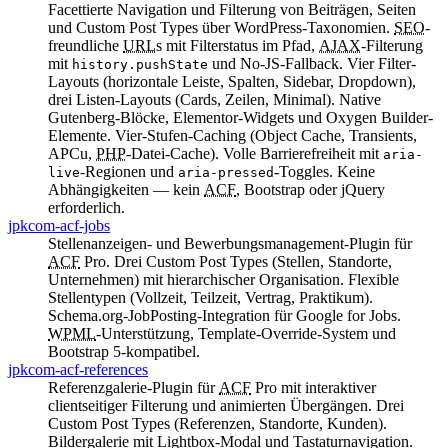
Facettierte Navigation und Filterung von Beiträgen, Seiten
und
Custom Post Types
über
WordPress
-Taxonomien.
SEO
-
freundliche
URL
s mit Filterstatus im Pfad,
AJAX
-Filterung
mit
und No-JS-Fallback. Vier Filter-
history.pushState
Layouts (horizontale Leiste, Spalten, Sidebar, Dropdown),
drei Listen-Layouts (Cards, Zeilen, Minimal). Native
Gutenberg
-Blöcke,
Elementor
-Widgets und
Oxygen Builder
-
Elemente. Vier-Stufen-Caching (
Object Cache
,
Transients
,
APCu
,
PHP
-Datei-Cache). Volle Barrierefreiheit mit
aria-
-Regionen und
-Toggles. Keine
live
aria-pressed
Abhängigkeiten — kein
ACF
,
Bootstrap
oder
jQuery
erforderlich.
jpkcom-acf-jobs
Stellenanzeigen- und Bewerbungsmanagement-Plugin für
ACF
Pro. Drei
Custom Post Types
(Stellen, Standorte,
Unternehmen) mit hierarchischer Organisation. Flexible
Stellentypen (Vollzeit, Teilzeit, Vertrag, Praktikum).
Schema.org-
JobPosting
-Integration für
Google for Jobs
.
WPML
-Unterstützung, Template-Override-System und
Bootstrap
5-kompatibel.
jpkcom-acf-references
Referenzgalerie-Plugin für
ACF
Pro mit interaktiver
clientseitiger Filterung und animierten Übergängen. Drei
Custom Post Types
(Referenzen, Standorte, Kunden).
Bildergalerie mit Lightbox-Modal und Tastaturnavigation.