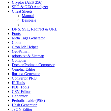
Cryptor (AES-256)
SEO & GEO Analyzer
Cheat Sheets
Manual
Beispiele
Tipps & Tricks
DNS, SSL, Redirect & URL
Fonts
Meta Tags Generator
Coder
Cron Job Helper
GeoPattern
robots.txt & Sitemap
Compiler
Docker/Podman Composer
Graphic Editor
llms.txt Generator
Convertor PRO
IP Tools
PDF Tools
CSV Editor
Generator
Periodic Table (PSE)
Hash Generator
JSON Editor