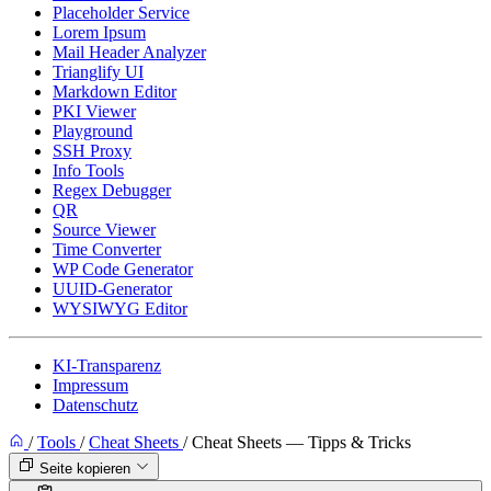
Placeholder Service
Lorem Ipsum
Mail Header Analyzer
Trianglify UI
Markdown Editor
PKI Viewer
Playground
SSH Proxy
Info Tools
Regex Debugger
QR
Source Viewer
Time Converter
WP Code Generator
UUID-Generator
WYSIWYG Editor
KI-Transparenz
Impressum
Datenschutz
/
Tools
/
Cheat Sheets
/
Cheat Sheets — Tipps & Tricks
Seite kopieren