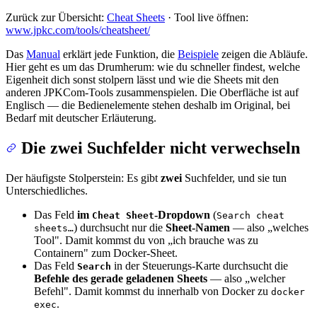
Zurück zur Übersicht:
Cheat Sheets
· Tool live öffnen:
www.jpkc.com/tools/cheatsheet/
Das
Manual
erklärt jede Funktion, die
Beispiele
zeigen die Abläufe.
Hier geht es um das Drumherum: wie du schneller findest, welche
Eigenheit dich sonst stolpern lässt und wie die Sheets mit den
anderen JPKCom-Tools zusammenspielen. Die Oberfläche ist auf
Englisch — die Bedienelemente stehen deshalb im Original, bei
Bedarf mit deutscher Erläuterung.
Die zwei Suchfelder nicht verwechseln
Der häufigste Stolperstein: Es gibt
zwei
Suchfelder, und sie tun
Unterschiedliches.
Das Feld
im
-Dropdown
(
Cheat Sheet
Search cheat
) durchsucht nur die
Sheet-Namen
— also „welches
sheets…
Tool". Damit kommst du von „ich brauche was zu
Containern" zum Docker-Sheet.
Das Feld
in der Steuerungs-Karte durchsucht die
Search
Befehle des gerade geladenen Sheets
— also „welcher
Befehl". Damit kommst du innerhalb von Docker zu
docker
.
exec