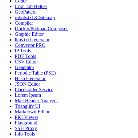
Coder
Cron Job Helper
GeoPattern
robots.txt & Sitemap
Compiler
Docker/Podman Composer
Graphic Editor
llms.txt Generator
Convertor PRO
IP Tools
PDF Tools
CSV Editor
Generator
Periodic Table (PSE)
Hash Generator
JSON Editor
Placeholder Service
Lorem Ipsum
Mail Header Analyzer
Trianglify UI
Markdown Editor
PKI Viewer
Playground
SSH Proxy
Info Tools