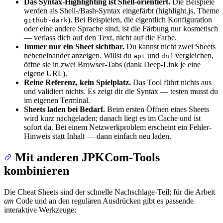
Das Syntax-Highlighting ist Shell-orientiert.
Die Beispiele
werden als Shell-/Bash-Syntax eingefärbt (highlight.js, Theme
). Bei Beispielen, die eigentlich Konfiguration
github-dark
oder eine andere Sprache sind, ist die Färbung nur kosmetisch
— verlass dich auf den Text, nicht auf die Farbe.
Immer nur ein Sheet sichtbar.
Du kannst nicht zwei Sheets
nebeneinander anzeigen. Willst du
und
vergleichen,
apt
dnf
öffne sie in zwei Browser-Tabs (dank Deep-Link je eine
eigene URL).
Reine Referenz, kein Spielplatz.
Das Tool führt nichts aus
und validiert nichts. Es zeigt dir die Syntax — testen musst du
im eigenen Terminal.
Sheets laden bei Bedarf.
Beim ersten Öffnen eines Sheets
wird kurz nachgeladen; danach liegt es im Cache und ist
sofort da. Bei einem Netzwerkproblem erscheint ein Fehler-
Hinweis statt Inhalt — dann einfach neu laden.
Mit anderen JPKCom-Tools
kombinieren
Die Cheat Sheets sind der schnelle Nachschlage-Teil; für die Arbeit
am
Code und an den regulären Ausdrücken gibt es passende
interaktive Werkzeuge: