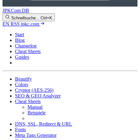
JPKCom DB
Schnellsuche...
Ctrl+K
EN
RSS
jpkc.com
Start
Blog
Changelog
Cheat Sheets
Guides
Tools
Beautify
Colors
Cryptor (AES-256)
SEO & GEO Analyzer
Cheat Sheets
Manual
Beispiele
Tipps & Tricks
DNS, SSL, Redirect & URL
Fonts
Meta Tags Generator