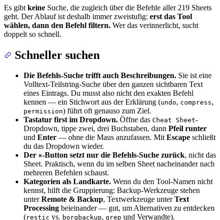
Es gibt
keine
Suche, die zugleich über die Befehle aller 219 Sheets
geht. Der Ablauf ist deshalb immer zweistufig:
erst das Tool
wählen, dann den Befehl filtern.
Wer das verinnerlicht, sucht
doppelt so schnell.
Schneller suchen
Die Befehls-Suche trifft auch Beschreibungen.
Sie ist eine
Volltext-Teilstring-Suche über den ganzen sichtbaren Text
eines Eintrags. Du musst also nicht den exakten Befehl
kennen — ein Stichwort aus der Erklärung (
,
,
undo
compress
) führt oft genauso zum Ziel.
permission
Tastatur first im Dropdown.
Öffne das
-
Cheat Sheet
Dropdown, tippe zwei, drei Buchstaben, dann
Pfeil runter
und
Enter
— ohne die Maus anzufassen. Mit
Escape
schließt
du das Dropdown wieder.
Der
-Button setzt nur die Befehls-Suche zurück
, nicht das
×
Sheet. Praktisch, wenn du im selben Sheet nacheinander nach
mehreren Befehlen schaust.
Kategorien als Landkarte.
Wenn du den Tool-Namen nicht
kennst, hilft die Gruppierung: Backup-Werkzeuge stehen
unter
Remote & Backup
, Textwerkzeuge unter
Text
Processing
beieinander — gut, um Alternativen zu entdecken
(
vs.
,
und Verwandte).
restic
borgbackup
grep