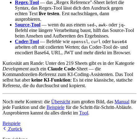
Regex-Tool
— das „Regex Reference"-Sheet liefert die
Syntax, das Regex-Tool lässt dich den Ausdruck gegen
echten Text
live testen
. Erst nachschlagen, dann
ausprobieren.
Source-Tool
— wenn du aus einem
-,
- oder
-
sed
awk
jq
Befehl eine längere Verarbeitung baust, hilft das Source-Tool
beim Ansehen und Aufbereiten des Ergebnisses.
Coder-Tool
— Befehle wie
,
oder
openssl
curl
base64
arbeiten oft mit codierten Werten; das Coder-Tool de- und
encodiert Base64, URL, JWT und mehr direkt im Browser.
Kuriosität am Rande: Unter den 219 Sheets gibt es in der Kategorie
Development
auch ein
Claude Code
-Sheet — die
Kommandozeilen-Referenz zum KI-Coding-Assistenten. Das Tool
selbst hat aber
keine KI-Funktion
: Es ist eine klassische, statische
Referenz, die du durchsuchst und kopierst.
Noch mehr Kontext: die
Übersicht
zum großen Bild, das
Manual
für
jede Funktion und die
Beispiele
für die Schritt-für-Schritt-Abläufe.
Ausprobieren kannst du alles direkt im
Tool
.
Beispiele
Zurück