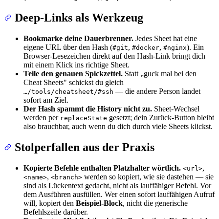
Deep-Links als Werkzeug
Bookmarke deine Dauerbrenner.
Jedes Sheet hat eine
eigene URL über den Hash (
,
,
). Ein
#git
#docker
#nginx
Browser-Lesezeichen direkt auf den Hash-Link bringt dich
mit einem Klick ins richtige Sheet.
Teile den genauen Spickzettel.
Statt „guck mal bei den
Cheat Sheets" schickst du gleich
— die andere Person landet
…/tools/cheatsheet/#ssh
sofort am Ziel.
Der Hash spammt die History nicht zu.
Sheet-Wechsel
werden per
gesetzt; dein Zurück-Button bleibt
replaceState
also brauchbar, auch wenn du dich durch viele Sheets klickst.
Stolperfallen aus der Praxis
Kopierte Befehle enthalten Platzhalter wörtlich.
,
<url>
,
werden so kopiert, wie sie dastehen — sie
<name>
<branch>
sind als Lückentext gedacht, nicht als lauffähiger Befehl. Vor
dem Ausführen ausfüllen. Wer einen sofort lauffähigen Aufruf
will, kopiert den
Beispiel-Block
, nicht die generische
Befehlszeile darüber.