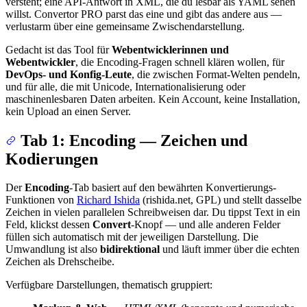
versteht; eine API-Antwort in XML, die du lesbar als YAML sehen
willst. Convertor PRO parst das eine und gibt das andere aus —
verlustarm über eine gemeinsame Zwischendarstellung.
Gedacht ist das Tool für
Webentwicklerinnen und
Webentwickler
, die Encoding-Fragen schnell klären wollen, für
DevOps- und Konfig-Leute
, die zwischen Format-Welten pendeln,
und für alle, die mit Unicode, Internationalisierung oder
maschinenlesbaren Daten arbeiten. Kein Account, keine Installation,
kein Upload an einen Server.
Tab 1: Encoding — Zeichen und
Kodierungen
Der
Encoding
-Tab basiert auf den bewährten Konvertierungs-
Funktionen von
Richard Ishida
(rishida.net, GPL) und stellt dasselbe
Zeichen in vielen parallelen Schreibweisen dar. Du tippst Text in ein
Feld, klickst dessen
Convert
-Knopf — und alle anderen Felder
füllen sich automatisch mit der jeweiligen Darstellung. Die
Umwandlung ist also
bidirektional
und läuft immer über die echten
Zeichen als Drehscheibe.
Verfügbare Darstellungen, thematisch gruppiert: