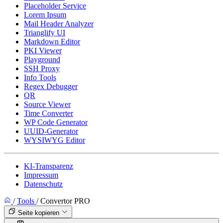
Placeholder Service
Lorem Ipsum
Mail Header Analyzer
Trianglify UI
Markdown Editor
PKI Viewer
Playground
SSH Proxy
Info Tools
Regex Debugger
QR
Source Viewer
Time Converter
WP Code Generator
UUID-Generator
WYSIWYG Editor
KI-Transparenz
Impressum
Datenschutz
/
Tools
/
Convertor PRO
Seite kopieren