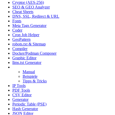
Cryptor (AES-256)
SEO & GEO Analyzer
Cheat Sheets
DNS, SSL, Redirect & URL
Fonts
Meta Tags Generator
Coder
Cron Job Helper
GeoPattern
robots.txt & Sitemap
Compiler
Docker/Podman Composer
Graphic Editor
llms.txt Generator
Convertor PRO
Manual
Beispiele
Tipps & Tricks
IP Tools
PDF Tools
CSV Editor
Generator
Periodic Table (PSE)
Hash Generator
JSON Editor