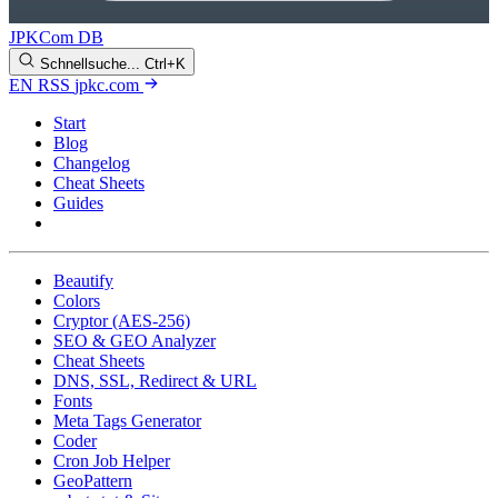
JPKCom DB
Schnellsuche...
Ctrl+K
EN
RSS
jpkc.com
Start
Blog
Changelog
Cheat Sheets
Guides
Tools
Beautify
Colors
Cryptor (AES-256)
SEO & GEO Analyzer
Cheat Sheets
DNS, SSL, Redirect & URL
Fonts
Meta Tags Generator
Coder
Cron Job Helper
GeoPattern