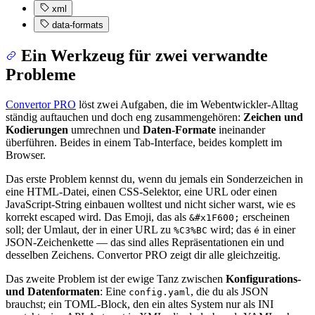
xml
data-formats
Ein Werkzeug für zwei verwandte
Probleme
Convertor PRO
löst zwei Aufgaben, die im Webentwickler-Alltag
ständig auftauchen und doch eng zusammengehören:
Zeichen und
Kodierungen
umrechnen und
Daten-Formate
ineinander
überführen. Beides in einem Tab-Interface, beides komplett im
Browser.
Das erste Problem kennst du, wenn du jemals ein Sonderzeichen in
eine HTML-Datei, einen CSS-Selektor, eine URL oder einen
JavaScript-String einbauen wolltest und nicht sicher warst, wie es
korrekt escaped wird. Das Emoji, das als
erscheinen
&#x1F600;
soll; der Umlaut, der in einer URL zu
wird; das
in einer
%C3%BC
é
JSON-Zeichenkette — das sind alles Repräsentationen ein und
desselben Zeichens. Convertor PRO zeigt dir alle gleichzeitig.
Das zweite Problem ist der ewige Tanz zwischen
Konfigurations-
und Datenformaten
: Eine
, die du als JSON
config.yaml
brauchst; ein TOML-Block, den ein altes System nur als INI