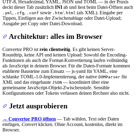
UTF-8, Hexadezimal, YAML, JSON und TOML — in der Praxis
deckt dieser Tab zusätzlich
INI
ab und liest beim Datei-Öffnen auch
,
,
sowie
/
(als XML). Eingabe per
.yml
.cfg
.conf
.htm
.html
Tippen, Einfügen aus der Zwischenablage oder Datei-Upload;
Ausgabe per Copy oder Datei-Download.
Architektur: alles im Browser
Convertor PRO ist
rein clientseitig
. Es gibt keinen Server-
Roundtrip, keine API und keinen Upload: Sowohl die Encoding-
Funktionen als auch die Format-Konvertierung laufen vollständig
als JavaScript in deinem Browser. Für die Daten-Formate kommen
etablierte Bausteine zum Einsatz — js-yaml für YAML, eine
schlanke TOML-1.0-Implementierung, der native
für
DOMParser
XML und das eingebaute
— koordiniert über eine
JSON
gemeinsame JavaScript-Objekt-Zwischenstufe. Sensible
Konfigurationen oder Tokens verlassen deinen Rechner also nicht.
Jetzt ausprobieren
→ Convertor PRO öffnen
— Tab wählen, Text oder Daten
einfügen,
Convert
klicken. Ohne Account, kostenlos, direkt im
Browser.