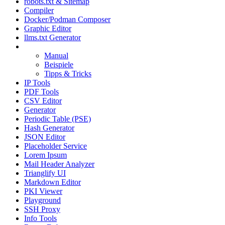
robots.txt & Sitemap
Compiler
Docker/Podman Composer
Graphic Editor
llms.txt Generator
Convertor PRO
Manual
Beispiele
Tipps & Tricks
IP Tools
PDF Tools
CSV Editor
Generator
Periodic Table (PSE)
Hash Generator
JSON Editor
Placeholder Service
Lorem Ipsum
Mail Header Analyzer
Trianglify UI
Markdown Editor
PKI Viewer
Playground
SSH Proxy
Info Tools