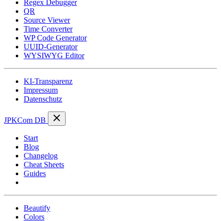
Regex Debugger
QR
Source Viewer
Time Converter
WP Code Generator
UUID-Generator
WYSIWYG Editor
KI-Transparenz
Impressum
Datenschutz
JPKCom DB
Start
Blog
Changelog
Cheat Sheets
Guides
Tools
Beautify
Colors