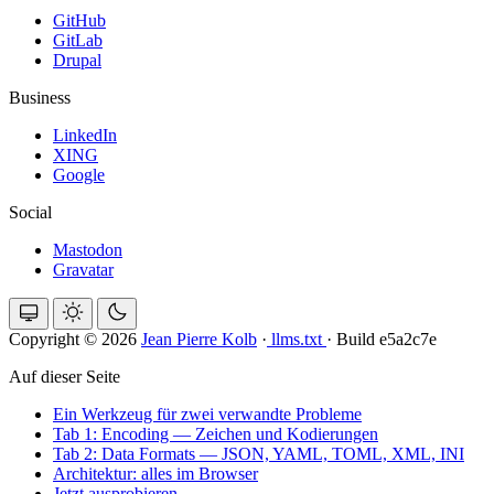
GitHub
GitLab
Drupal
Business
LinkedIn
XING
Google
Social
Mastodon
Gravatar
Copyright © 2026
Jean Pierre Kolb
·
llms.txt
·
Build e5a2c7e
Auf dieser Seite
Ein Werkzeug für zwei verwandte Probleme
Tab 1: Encoding — Zeichen und Kodierungen
Tab 2: Data Formats — JSON, YAML, TOML, XML, INI
Architektur: alles im Browser
Jetzt ausprobieren