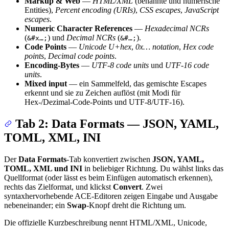
Markup & Web
—
HTML/XML
(benannte und numerische
Entities),
Percent encoding (URIs)
,
CSS escapes
,
JavaScript
escapes
.
Numeric Character References
—
Hexadecimal NCRs
(
) und
Decimal NCRs
(
).
&#x…;
&#…;
Code Points
—
Unicode U+hex
,
0x… notation
,
Hex code
points
,
Decimal code points
.
Encoding-Bytes
—
UTF-8 code units
und
UTF-16 code
units
.
Mixed input
— ein Sammelfeld, das gemischte Escapes
erkennt und sie zu Zeichen auflöst (mit Modi für
Hex-/Dezimal-Code-Points und UTF-8/UTF-16).
Tab 2: Data Formats — JSON, YAML,
TOML, XML, INI
Der
Data Formats
-Tab konvertiert zwischen
JSON, YAML,
TOML, XML und INI
in beliebiger Richtung. Du wählst links das
Quellformat (oder lässt es beim Einfügen automatisch erkennen),
rechts das Zielformat, und klickst
Convert
. Zwei
syntaxhervorhebende ACE-Editoren zeigen Eingabe und Ausgabe
nebeneinander; ein
Swap
-Knopf dreht die Richtung um.
Die offizielle Kurzbeschreibung nennt HTML/XML, Unicode,